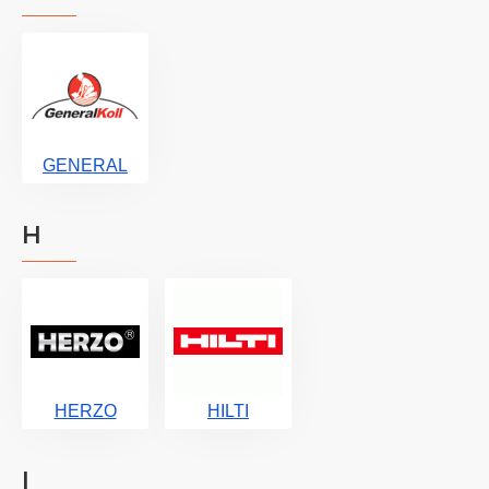
GENERAL
H
HERZO
HILTI
I