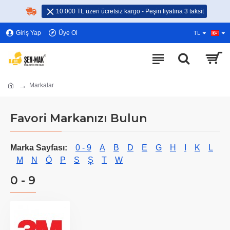
10.000 TL üzeri ücretsiz kargo - Peşin fiyatına 3 taksit
Giriş Yap
Üye Ol
TL
Markalar
Favori Markanızı Bulun
Marka Sayfası:
0 - 9
A
B
D
E
G
H
I
K
L
M
N
Ö
P
S
Ş
T
W
0 - 9