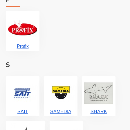
Profix
S
SAIT
SAMEDIA
SHARK