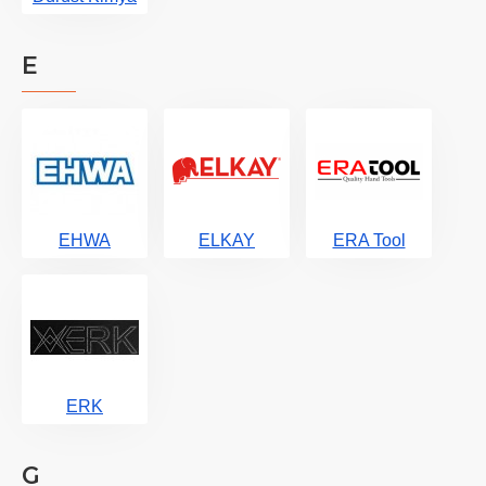
E
EHWA
ELKAY
ERA Tool
ERK
G