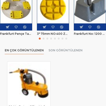
Frankfurt Pençe Tabla ŞEN-MAK® HS4000 ve CYS4000 Için
3" 75mm NO:400 Zemin Parlatma Pedleri
Frankfurt No: 1200 Pençe Silim Taşı Reçineli
EN ÇOK GÖRÜNTÜLENEN
SON GÖRÜNTÜLENEN