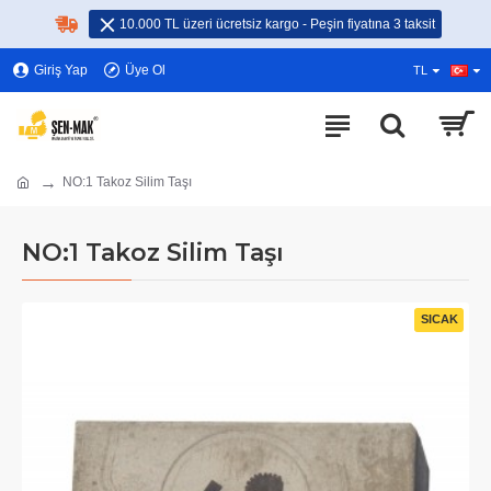
10.000 TL üzeri ücretsiz kargo - Peşin fiyatına 3 taksit
Giriş Yap
Üye Ol
TL
NO:1 Takoz Silim Taşı
NO:1 Takoz Silim Taşı
SICAK