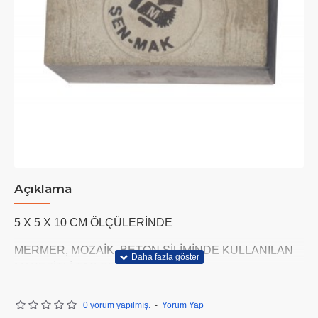
Açıklama
5 X 5 X 10 CM ÖLÇÜLERİNDE
MERMER, MOZAİK, BETON SİLİMİNDE KULLANILAN
MAYEZİTLİ TAŞ SERİSİDİR.
0 yorum yapılmış.
-
Yorum Yap