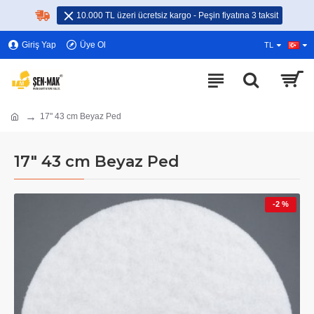
10.000 TL üzeri ücretsiz kargo - Peşin fiyatına 3 taksit
Giriş Yap
Üye Ol
TL
17" 43 cm Beyaz Ped
17" 43 cm Beyaz Ped
-2 %