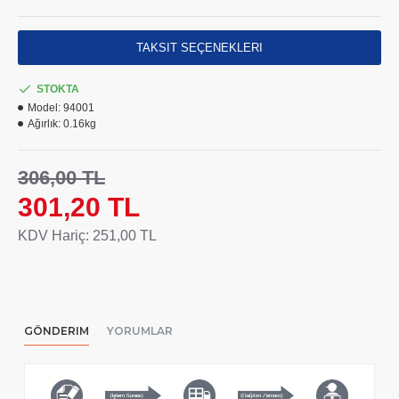
Ürün fiyatı 1 adet içindir
TAKSIT SEÇENEKLERI
STOKTA
Model:
94001
Ağırlık:
0.16kg
306,00 TL
301,20 TL
KDV Hariç: 251,00 TL
GÖNDERIM
YORUMLAR