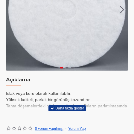
Açıklama
Islak veya kuru olarak kullanılabilir.
Yüksek kaliteli, parlak bir görünüş kazandırır.
Tahta döşemelerdeki cilalar ve tüm ince cilaların parlatılmasında
kullanım için idealdir.
Standart ve otomatik yer temizleme / cilalama makinalarında
kullanılır.
0 yorum yapılmış.
-
Yorum Yap
Koli içeriği 5 adettir.