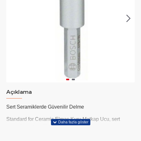
Açıklama
Sert Seramiklerde Güvenilir Delme
Standard for Ceramic Elmas Kuru Matkap Ucu, sert
seramikte güvenilir delme olanağı sunar
Vakumlu lehim teknolojisi, her tür fayansta sağlam