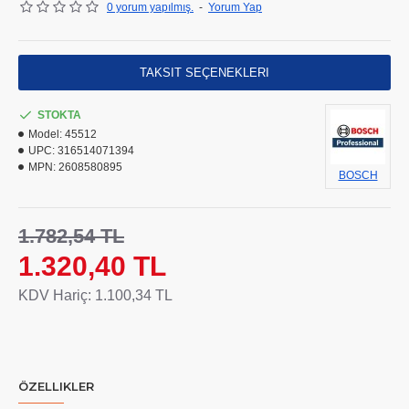
0 yorum yapılmış.
-
Yorum Yap
sonuçlar sunar
Entegre yağlı soğutma sistemi aşırı ısınmaya engel olur,
kuru kullanım olanağı ve uzun süre dayanıklılık sunar
TAKSIT SEÇENEKLERI
STOKTA
Model:
45512
Bağlantı 8 mm
UPC:
316514071394
MPN:
2608580895
BOSCH
Çalışma uzunluğu : 33 mm
1.782,54 TL
1.320,40 TL
KDV Hariç: 1.100,34 TL
ÖZELLIKLER