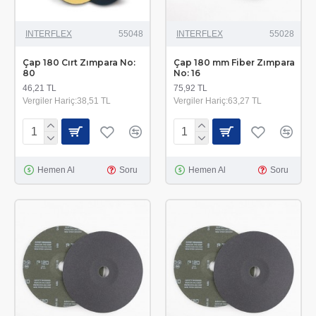
INTERFLEX
55048
INTERFLEX
55028
Çap 180 Cırt Zımpara No:
Çap 180 mm Fiber Zımpara
80
No: 16
46,21 TL
75,92 TL
Vergiler Hariç:38,51 TL
Vergiler Hariç:63,27 TL
Hemen Al
Soru
Hemen Al
Soru