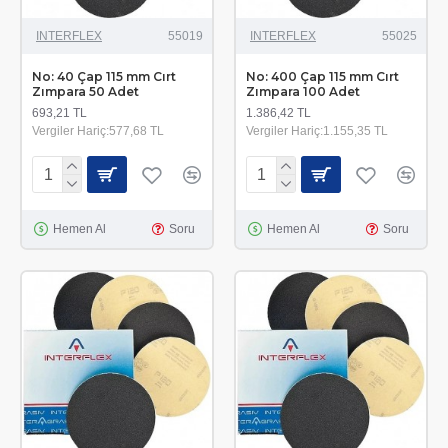
INTERFLEX
55019
INTERFLEX
55025
No: 40 Çap 115 mm Cırt
No: 400 Çap 115 mm Cırt
Zımpara 50 Adet
Zımpara 100 Adet
693,21 TL
1.386,42 TL
Vergiler Hariç:577,68 TL
Vergiler Hariç:1.155,35 TL
Hemen Al
Soru
Hemen Al
Soru