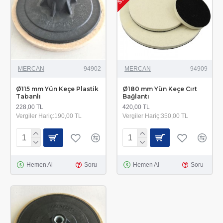
MERCAN
94902
MERCAN
94909
Ø115 mm Yün Keçe Plastik
Ø180 mm Yün Keçe Cırt
Tabanlı
Bağlantı
228,00 TL
420,00 TL
Vergiler Hariç:190,00 TL
Vergiler Hariç:350,00 TL
Hemen Al
Soru
Hemen Al
Soru