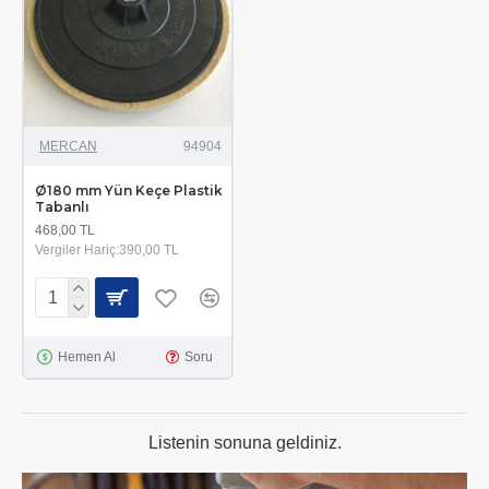
MERCAN
94904
Ø180 mm Yün Keçe Plastik
Tabanlı
468,00 TL
Vergiler Hariç:390,00 TL
Hemen Al
Soru
Listenin sonuna geldiniz.