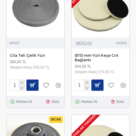
94007
MERCAN
94906
Cila Teli Çelik Yün
Ø115 mm Yün Keçe Cırt
Bağlantı
300,00 TL
204,00 TL
Vergiler Hariç:250,00 TL
Vergiler Hariç:170,00 TL
Hemen Al
Soru
Hemen Al
Soru
STOKLAR TÜKENDI
SICAK