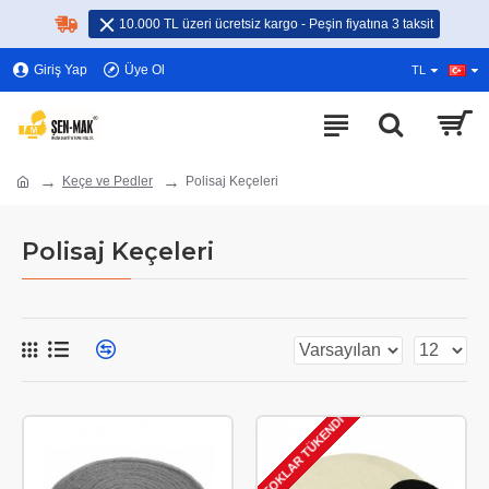
10.000 TL üzeri ücretsiz kargo - Peşin fiyatına 3 taksit
Giriş Yap
Üye Ol
TL
Keçe ve Pedler
Polisaj Keçeleri
Polisaj Keçeleri
STOKLAR TÜKENDI