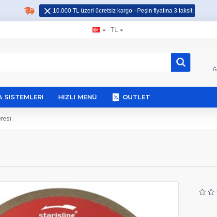
10.000 TL üzeri ücretsiz kargo - Peşin fiyatına 3 taksit
TL
G
 SISTEMLERI
HIZLI MENÜ
OUTLET
resi