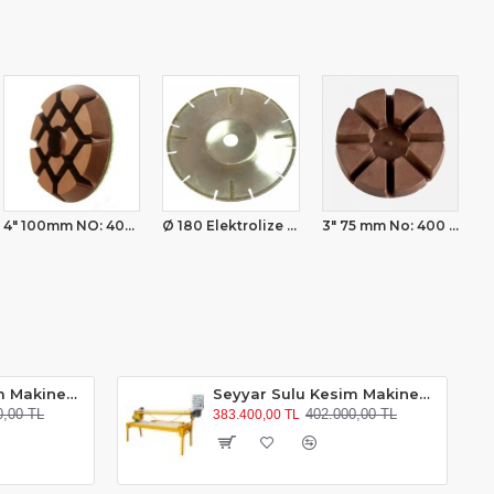
4" 100mm NO: 400 Beton Parlatma Pedleri
Ø 180 Elektrolize Evye Yeri Açma Testeresi
3" 75 mm No: 400 Bakır Beton Parlatma Pedi
Seyyar Sulu Kesim Makinesi ( 160 cm Keser )
Seyyar Sulu Kesim Makinesi ( 200 cm Keser ) Otomatik
0,00 TL
402.000,00 TL
383.400,00 TL