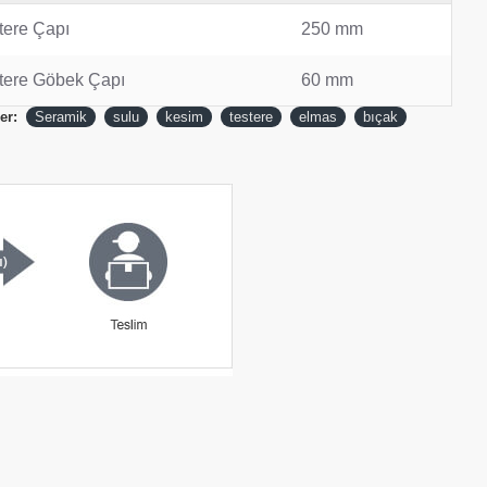
tere Çapı
250 mm
tere Göbek Çapı
60 mm
er:
Seramik
sulu
kesim
testere
elmas
bıçak