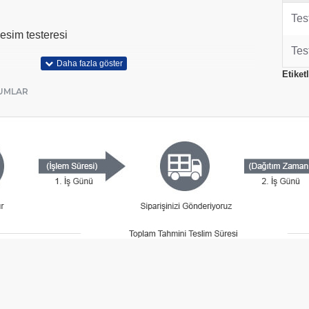
Tes
esim testeresi
Tes
Etiketl
UMLAR