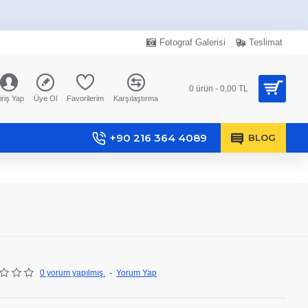
Fotograf Galerisi
Teslimat
0 ürün - 0,00 TL
iriş Yap
Üye Ol
Favorilerim
Karşılaştırma
+90 216 364 4089
BLOG
0 yorum yapılmış.
-
Yorum Yap