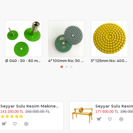
Ø 040 - 50 - 60 mm SET Cam Dekton Porselen Kesme ve Pah Elmas Testeresi Bıçağı
4" 100mm No: 50 Kuru Parlatma Pedi
5" 125mm No: 400 Parlatma Elmas Ped
Seyyar Sulu Kesim Makinesi ( 120 cm Keser )
150.000,00 TL
186.00
143.160,00 TL
177.600,00 TL