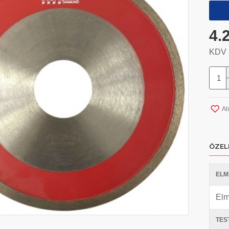
4.
KDV H
Al
ÖZEL
ELM
Elm
TES