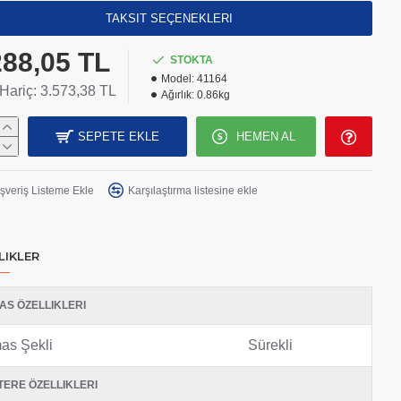
TAKSIT SEÇENEKLERI
288,05 TL
STOKTA
Model:
41164
ariç: 3.573,38 TL
Ağırlık:
0.86kg
SEPETE EKLE
HEMEN AL
ışveriş Listeme Ekle
Karşılaştırma listesine ekle
LIKLER
AS ÖZELLIKLERI
as Şekli
Sürekli
TERE ÖZELLIKLERI