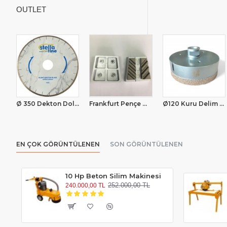
OUTLET
Ø 350 Dekton Dolomit Sulu Kesim Elmas Testere
Frankfurt Pençe Metal Elmas No: 440
Ø120 Kuru Delim Ucu
EN ÇOK GÖRÜNTÜLENEN
SON GÖRÜNTÜLENEN
10 Hp Beton Silim Makinesi
252.000,00 TL
240.000,00 TL