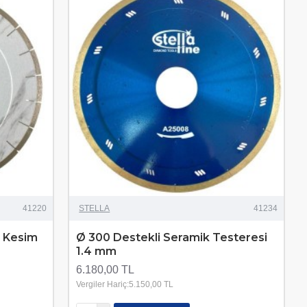
41220
STELLA
41234
u Kesim
Ø 300 Destekli Seramik Testeresi
1.4 mm
6.180,00 TL
Vergiler Hariç:5.150,00 TL