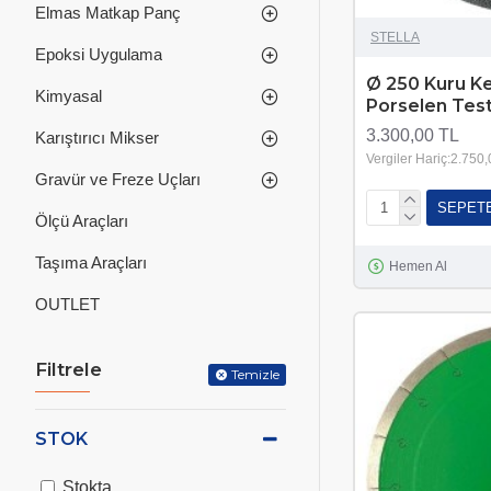
Elmas Matkap Panç
STELLA
Epoksi Uygulama
Ø 250 Kuru K
Kimyasal
Porselen Tes
3.300,00 TL
Karıştırıcı Mikser
Vergiler Hariç:2.750
Gravür ve Freze Uçları
SEPET
Ölçü Araçları
Taşıma Araçları
Hemen Al
OUTLET
Filtrele
Temizle
STOK
Stokta