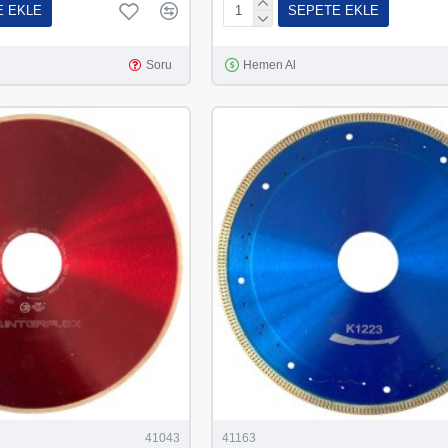
E EKLE
SEPETE EKLE
Soru
Hemen Al
41043
41163