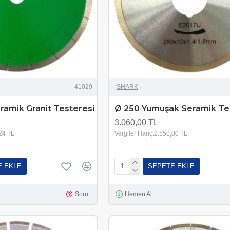
41029
SHARK
ramik Granit Testeresi
Ø 250 Yumuşak Seramik Te
3.060,00 TL
,24 TL
Vergiler Hariç:2.550,00 TL
E EKLE
SEPETE EKLE
Soru
Hemen Al