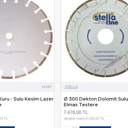
41165
STELLA
uru - Sulu Kesim Lazer
Ø 300 Dekton Dolomit Sul
e
Elmas Testere
7.476,00 TL
,24 TL
Vergiler Hariç:6.230,00 TL