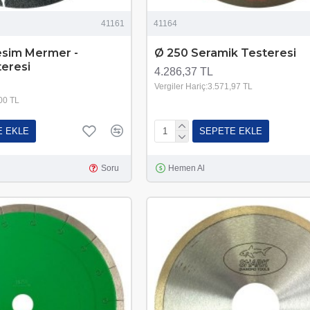
41161
41164
esim Mermer -
Ø 250 Seramik Testeresi
teresi
4.286,37 TL
Vergiler Hariç:3.571,97 TL
,00 TL
E EKLE
SEPETE EKLE
Soru
Hemen Al