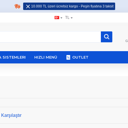
10.000 TL üzeri ücretsiz kargo - Peşin fiyatına 3 taksit
TL
G
 SISTEMLERI
HIZLI MENÜ
OUTLET
Karşılaştır