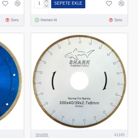
SEPETE EKLE
Soru
Hemen Al
Soru
SHARK
41185