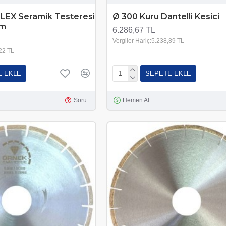
LEX Seramik Testeresi
Ø 300 Kuru Dantelli Kesici
mm
6.286,67 TL
Vergiler Hariç:5.238,89 TL
,22 TL
E EKLE
SEPETE EKLE
Soru
Hemen Al