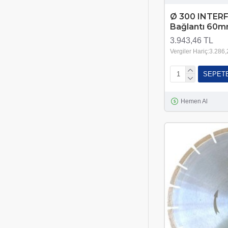
Ø 300 INTERF
Bağlantı 60
3.943,46 TL
Vergiler Hariç:3.286
SEPET
Hemen Al