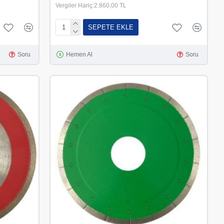
Vergiler Hariç:2.860,00 TL
SEPETE EKLE
Soru
Hemen Al
Soru