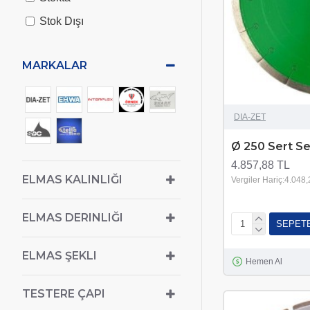
Stok Dışı
MARKALAR
DIA-ZET
Ø 250 Sert Se
4.857,88 TL
ELMAS KALINLIĞI
Vergiler Hariç:4.048
ELMAS DERINLIĞI
SEPET
ELMAS ŞEKLI
Hemen Al
TESTERE ÇAPI