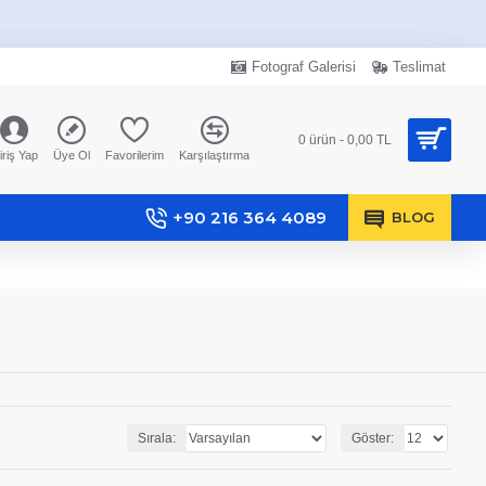
Fotograf Galerisi
Teslimat
0 ürün - 0,00 TL
iriş Yap
Üye Ol
Favorilerim
Karşılaştırma
+90 216 364 4089
BLOG
Sırala:
Göster: