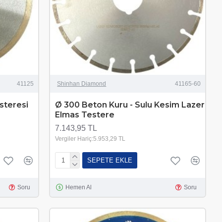
41125
Shinhan Diamond
41165-60
steresi
Ø 300 Beton Kuru - Sulu Kesim Lazer
Elmas Testere
7.143,95 TL
Vergiler Hariç:5.953,29 TL
SEPETE EKLE
Soru
Hemen Al
Soru