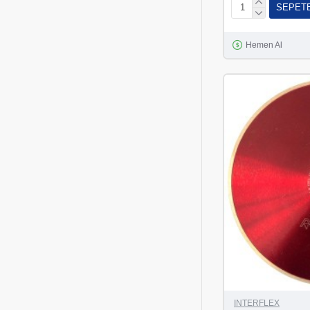
SEPET
Hemen Al
INTERFLEX