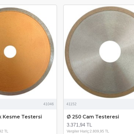
41046
41152
k Kesme Testersi
Ø 250 Cam Testeresi
3.371,94 TL
,92 TL
Vergiler Hariç:2.809,95 TL