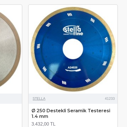
STELLA
41233
Ø 250 Destekli Seramik Testeresi
1.4 mm
3.432,00 TL