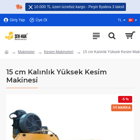
10.000 TL üzeri ücretsiz kargo - Peşin fiyatına 3 taksit
Giriş Yap
Üye Ol
TL
Makineler
Kesim Makineleri
15 cm Kalınlık Yüksek Kesim Mak
15 cm Kalınlık Yüksek Kesim
Makinesi
-5 %
İYİ MARKA