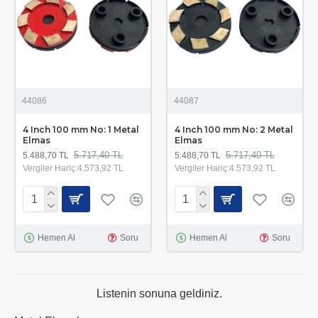
44086
44087
4 Inch 100 mm No: 1 Metal
4 Inch 100 mm No: 2 Metal
Elmas
Elmas
5.717,40 TL
5.717,40 TL
5.488,70 TL
5.488,70 TL
Vergiler Hariç:4.573,92 TL
Vergiler Hariç:4.573,92 TL
Hemen Al
Soru
Hemen Al
Soru
Listenin sonuna geldiniz.