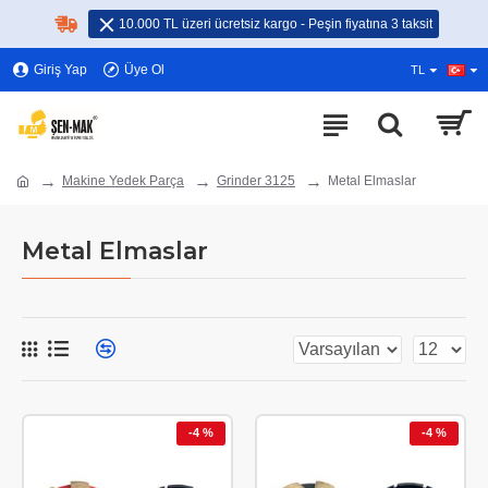
10.000 TL üzeri ücretsiz kargo - Peşin fiyatına 3 taksit
Giriş Yap
Üye Ol
TL
Makine Yedek Parça
Grinder 3125
Metal Elmaslar
Metal Elmaslar
-4 %
-4 %