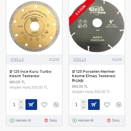
2-3 GÜN
STELLA
41226
STELLA
41144
Ø 125 İnce Kuru Turbo
Ø 125 Porselen Mermer
Kesim Testeresi
Kesme Elmas Testeresi
Bıçağı
660,00 TL
660,00 TL
Vergiler Hariç:550,00 TL
Vergiler Hariç:550,00 TL
Hemen Al
Soru
Hemen Al
Soru