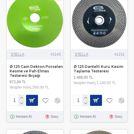
STELLA
41143
STELLA
41231
Ø 125 Cam Dekton Porselen
Ø 125 Dantelli Kuru Kesim
Kesme ve Pah Elmas
Taşlama Testeresi
Testeresi Bıçağı
1.488,00 TL
672,00 TL
Vergiler Hariç:1.240,00 TL
Vergiler Hariç:560,00 TL
Hemen Al
Soru
Hemen Al
Soru