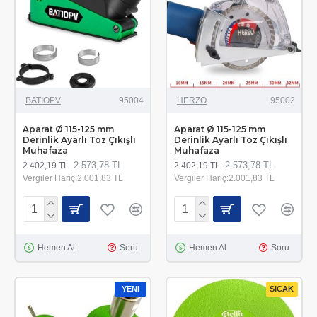
BATIOPV
95004
HERZO
95002
Aparat Ø 115-125 mm
Aparat Ø 115-125 mm
Derinlik Ayarlı Toz Çıkışlı
Derinlik Ayarlı Toz Çıkışlı
Muhafaza
Muhafaza
2.573,78 TL
2.573,78 TL
2.402,19 TL
2.402,19 TL
Vergiler Hariç:2.001,83 TL
Vergiler Hariç:2.001,83 TL
Hemen Al
Soru
Hemen Al
Soru
YENI
SICAK