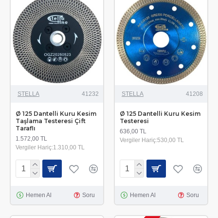
STELLA
41232
STELLA
41208
Ø 125 Dantelli Kuru Kesim
Ø 125 Dantelli Kuru Kesim
Taşlama Testeresi Çift
Testeresi
Taraflı
636,00 TL
1.572,00 TL
Vergiler Hariç:530,00 TL
Vergiler Hariç:1.310,00 TL
Hemen Al
Soru
Hemen Al
Soru