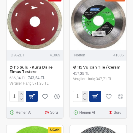
DIA-ZET
41069
Norton
41086
Ø 115 Sulu - Kuru Daire
Ø 115 Vulcan Tile / Ceram
Elmas Testere
417,25 TL
743,54 TL
686,34 TL
Vergiler Hariç:347,71 TL
Vergiler Hariç:571,95 TL
Hemen Al
Soru
Hemen Al
Soru
SICAK