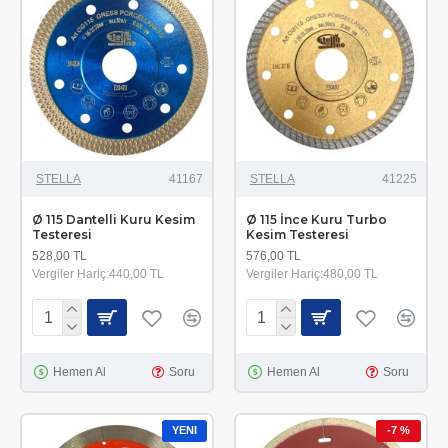
STELLA
41167
STELLA
41225
Ø 115 Dantelli Kuru Kesim
Ø 115 İnce Kuru Turbo
Testeresi
Kesim Testeresi
528,00 TL
576,00 TL
Vergiler Hariç:440,00 TL
Vergiler Hariç:480,00 TL
Hemen Al
Soru
Hemen Al
Soru
YENI
-7 %