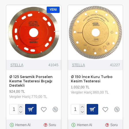
YENI
STELLA
41045
STELLA
41227
Ø 125 Seramik Porselen
Ø 150 İnce Kuru Turbo
Kesme Testeresi Bıçağı
Kesim Testeresi
Destekli
1.032,00 TL
924,00 TL
Vergiler Hariç:860,00 TL
Vergiler Hariç:770,00 TL
Hemen Al
Soru
Hemen Al
Soru