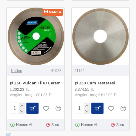
İYİ MARKA
Norton
41088
41152
Ø 230 Vulcan Tile / Ceram
Ø 250 Cam Testeresi
1.202,23 TL
3.374,51 TL
Vergiler Hariç:1.001,86 TL
Vergiler Hariç:2.812,09 TL
Hemen Al
Soru
Hemen Al
Soru