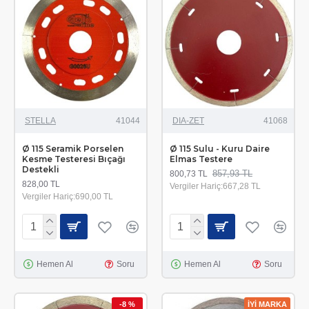
STELLA
41044
DIA-ZET
41068
Ø 115 Seramik Porselen
Ø 115 Sulu - Kuru Daire
Kesme Testeresi Bıçağı
Elmas Testere
Destekli
857,93 TL
800,73 TL
828,00 TL
Vergiler Hariç:667,28 TL
Vergiler Hariç:690,00 TL
Hemen Al
Soru
Hemen Al
Soru
-8 %
İYİ MARKA