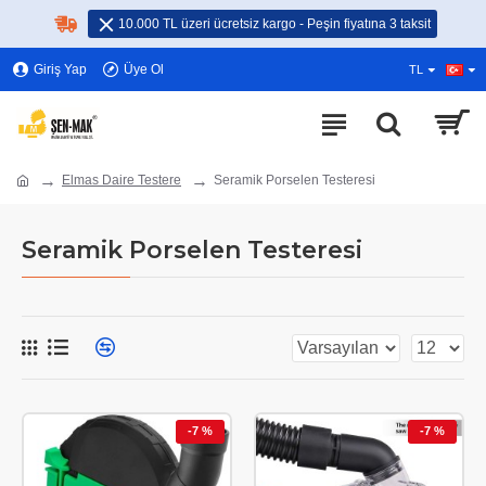
10.000 TL üzeri ücretsiz kargo - Peşin fiyatına 3 taksit
Giriş Yap
Üye Ol
TL
Elmas Daire Testere
Seramik Porselen Testeresi
Seramik Porselen Testeresi
-7 %
-7 %