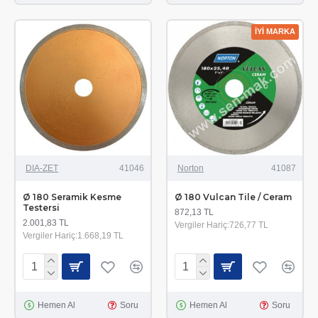
İYİ MARKA
DIA-ZET
41046
Norton
41087
Ø 180 Seramik Kesme
Ø 180 Vulcan Tile / Ceram
Testersi
872,13 TL
2.001,83 TL
Vergiler Hariç:726,77 TL
Vergiler Hariç:1.668,19 TL
Hemen Al
Soru
Hemen Al
Soru