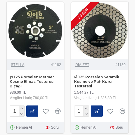
2-3 GÜN
STELLA
41182
DIA-ZET
41130
Ø 125 Porselen Mermer
Ø 125 Porselen Seramik
Kesme Elmas Testeresi
Kesme ve Pah Kuru
Bıçağı
Testeresi
936,00 TL
1.544,27 TL
Vergiler Hariç:780,00 TL
Vergiler Hariç:1.286,89 TL
Hemen Al
Soru
Hemen Al
Soru