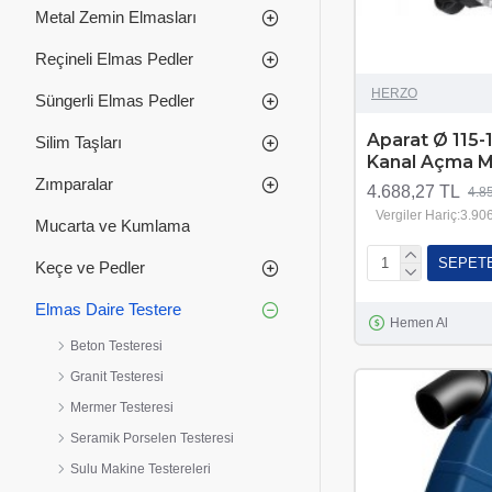
Metal Zemin Elmasları
Reçineli Elmas Pedler
HERZO
Süngerli Elmas Pedler
Aparat Ø 115-
Silim Taşları
Kanal Açma M
Zımparalar
4.688,27 TL
4.8
Vergiler Hariç:3.90
Mucarta ve Kumlama
SEPET
Keçe ve Pedler
Elmas Daire Testere
Hemen Al
Beton Testeresi
Granit Testeresi
Mermer Testeresi
Seramik Porselen Testeresi
Sulu Makine Testereleri