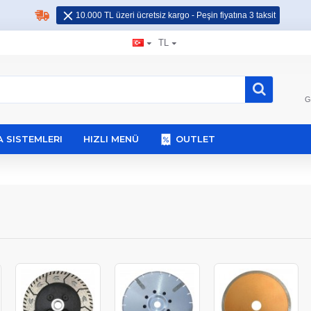
10.000 TL üzeri ücretsiz kargo - Peşin fiyatına 3 taksit
TL
G
 SISTEMLERI
HIZLI MENÜ
OUTLET