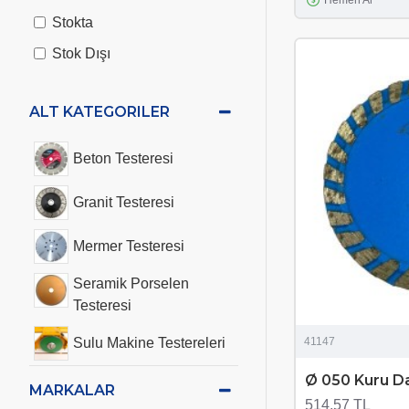
Hemen Al
Stokta
Stok Dışı
ALT KATEGORILER
Beton Testeresi
Granit Testeresi
Mermer Testeresi
Seramik Porselen
Testeresi
41147
Sulu Makine Testereleri
Ø 050 Kuru D
Tarama Kanal Açma
MARKALAR
514,57 TL