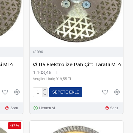
41096
ci M14
Ø 115 Elektrolize Pah Çift Taraflı M14
1.103,46 TL
Vergiler Hariç:919,55 TL
SEPETE EKLE
Soru
Hemen Al
Soru
-27 %