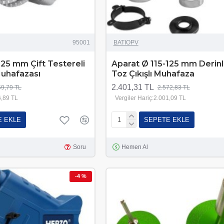
95001
BATIOPV
125 mm Çift Testereli
Aparat Ø 115-125 mm Derinli
uhafazası
Toz Çıkışlı Muhafaza
2.401,31 TL
59,79 TL
2.572,83 TL
6,89 TL
Vergiler Hariç:2.001,09 TL
E EKLE
SEPETE EKLE
Soru
Hemen Al
-4 %