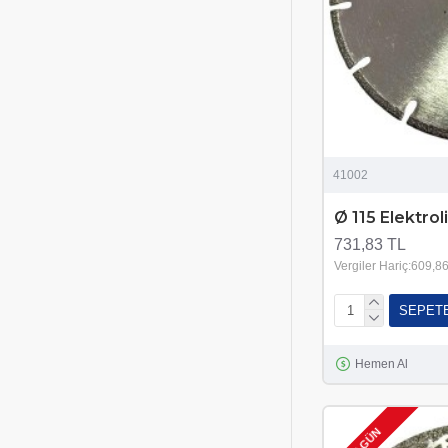
41002
Ø 115 Elektrol
731,83 TL
Vergiler Hariç:609,8
SEPET
Hemen Al
2-3 GÜN