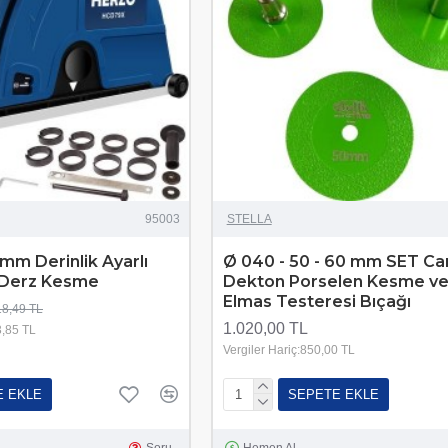
95003
STELLA
mm Derinlik Ayarlı
Ø 040 - 50 - 60 mm SET C
ı Derz Kesme
Dekton Porselen Kesme ve
Elmas Testeresi Bıçağı
18,49 TL
1.020,00 TL
3,85 TL
Vergiler Hariç:850,00 TL
E EKLE
SEPETE EKLE