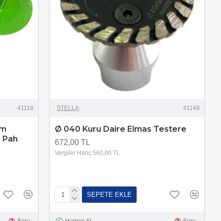
41118
STELLA
41148
am
Ø 040 Kuru Daire Elmas Testere
 Pah
672,00 TL
Vergiler Hariç:560,00 TL
SEPETE EKLE