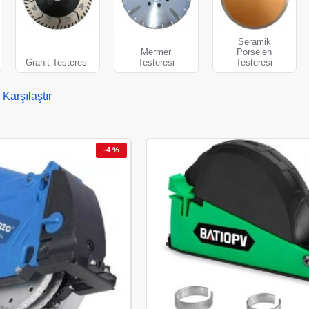
Seramik
Mermer
Porselen
Granit Testeresi
Testeresi
Testeresi
Karşılaştır
-4 %