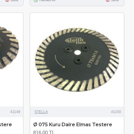
Soru
Hemen Al
Soru
41149
STELLA
41150
stere
Ø 075 Kuru Daire Elmas Testere
816,00 TL