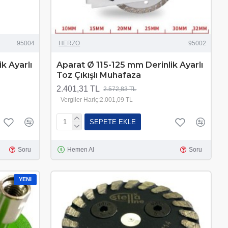
95004
HERZO
95002
k Ayarlı
Aparat Ø 115-125 mm Derinlik Ayarlı
Toz Çıkışlı Muhafaza
2.401,31 TL
2.572,83 TL
Vergiler Hariç:2.001,09 TL
SEPETE EKLE
Soru
Hemen Al
Soru
YENI