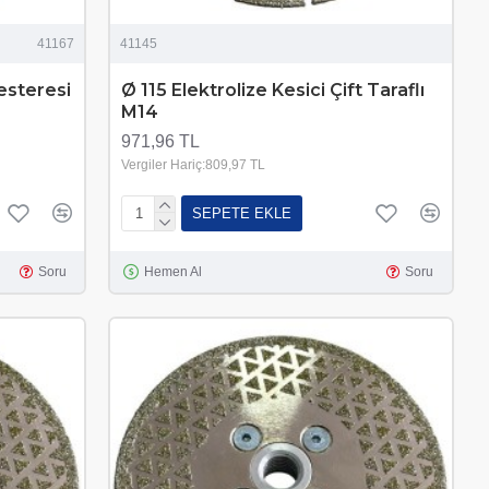
41167
41145
esteresi
Ø 115 Elektrolize Kesici Çift Taraflı
M14
971,96 TL
Vergiler Hariç:809,97 TL
SEPETE EKLE
Soru
Hemen Al
Soru