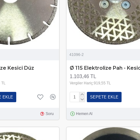
41096-2
ize Kesici Düz
Ø 115 Elektrolize Pah - Kesi
1.103,46 TL
6 TL
Vergiler Hariç:919,55 TL
E EKLE
SEPETE EKLE
Soru
Hemen Al