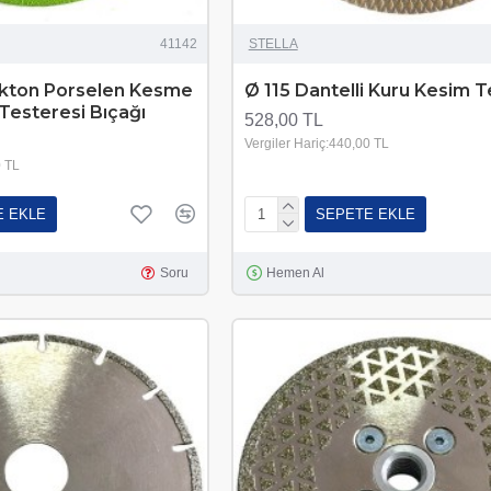
41142
STELLA
kton Porselen Kesme
Ø 115 Dantelli Kuru Kesim T
Testeresi Bıçağı
528,00 TL
Vergiler Hariç:440,00 TL
0 TL
E EKLE
SEPETE EKLE
Soru
Hemen Al