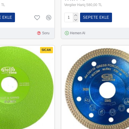
1 TL
Vergiler Hariç:580,00 TL
E EKLE
SEPETE EKLE
Soru
Hemen Al
SICAK