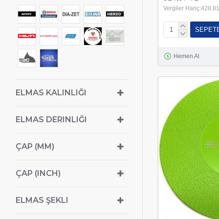
Vergiler Hariç:428,8
SEPET
Hemen Al
ELMAS KALINLIĞI
ELMAS DERINLIĞI
ÇAP (MM)
ÇAP (INCH)
ELMAS ŞEKLI