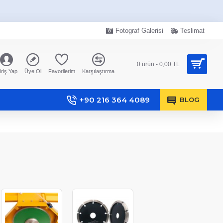
Fotograf Galerisi
Teslimat
0 ürün - 0,00 TL
iriş Yap
Üye Ol
Favorilerim
Karşılaştırma
+90 216 364 4089
BLOG