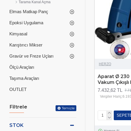
Tarama Kanal Açma
Elmas Matkap Panç
Epoksi Uygulama
Kimyasal
Karıştırıcı Mikser
Gravür ve Freze Uçları
HERZO
Ölçü Araçları
Aparat Ø 230 
Taşıma Araçları
Vakum Çıkışl
OUTLET
7.432,62 TL
7.7
Vergiler Hariç:6.19
Filtrele
Temizle
SEPET
STOK