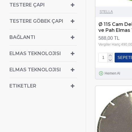
TESTERE ÇAPI
STELLA
TESTERE GÖBEK ÇAPI
Ø 115 Cam De
ve Pah Elmas 
BAĞLANTI
588,00 TL
Vergiler Hariç:490,0
ELMAS TEKNOLOJISI
SEPET
ELMAS TEKNOLOJISI
Hemen Al
ETIKETLER